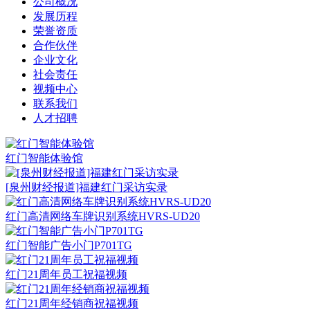
公司概况
发展历程
荣誉资质
合作伙伴
企业文化
社会责任
视频中心
联系我们
人才招聘
红门智能体验馆
[泉州财经报道]福建红门采访实录
红门高清网络车牌识别系统HVRS-UD20
红门智能广告小门P701TG
红门21周年员工祝福视频
红门21周年经销商祝福视频