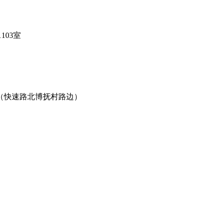
03室
（快速路北博抚村路边）