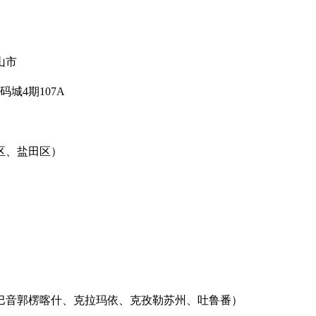
山市
城4期107A
区、盐田区）
巴音郭楞喀什、克拉玛依、克孜勒苏州、吐鲁番）