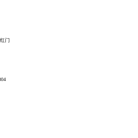
京红门
04