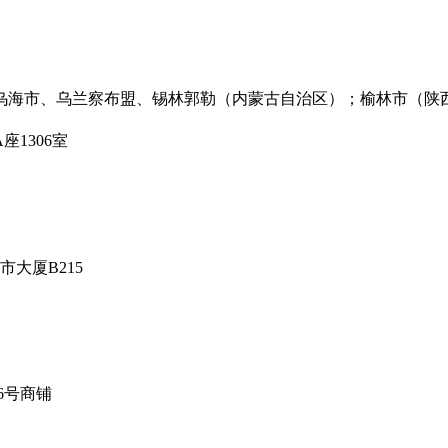
乌海市、乌兰察布盟、锡林郭勒（内蒙古自治区）；榆林市（陕
1306室
大厦B215
6号商铺