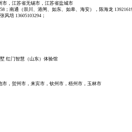
州市，江苏省无锡市，江苏省盐城市
119358；南通（崇川、港闸、如东、如皋、海安），陈海龙 1392161
风培 13605103294；
墅 红门智慧（山东）体验馆
池市，贺州市，来宾市，钦州市，梧州市，玉林市